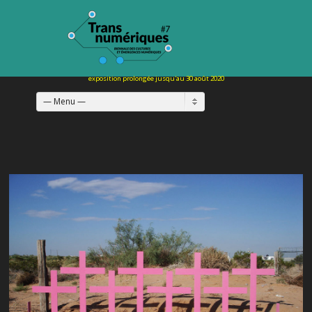
— Menu —