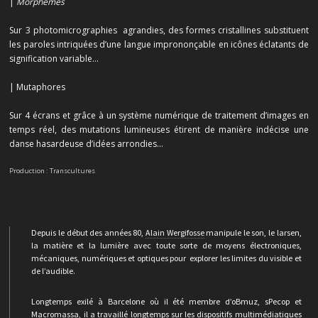
|
Morphèmes
Sur 3 photomicrographies agrandies, des formes cristallines substituent
les paroles intriquées d’une langue imprononçable en icônes éclatants de
signification variable…
| Mutaphores
Sur 4 écrans et grâce à un système numérique de traitement d’images en
temps réel, des mutations lumineuses étirent de manière indécise une
danse hasardeuse d’idées arrondies…
Production : Transcultures
Depuis le début des années 80,
Alain Wergifosse
manipule le son, le larsen,
la matière et la lumière avec toute sorte de moyens électroniques,
mécaniques, numériques et optiques pour explorer les limites du visible et
de l’audible.
Longtemps exilé à Barcelone où il été membre d’
oBmuz
,
sPecop
et
Macromassa
, il a travaillé longtemps sur les dispositifs multimédiatiques