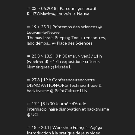
03 > 06.2018 | Parcours géolocatif
RHIZOMatics@Louvain-la-Neuve
19 > 25.3 | Printemps des sciences @
Louvain-la-Neuve
Thomas Israël Peeping Tom + rencontres,
labo démos… @ Place des Sciences
23.3 > 13.5 | 9 h 30 (mar. > ven.) / 11 h
(week-end) > 17 h exposition Écritures
Numériques @ Musée L
27.3 | 19 h Conférence/rencontre
DISNOVATION∙ORG Technocritique &
hacktivisme @ PointCulture LLN
17.4 | 9 h 30 Journée d’étude
interdisciplinaire disnovation et hacktivisme
@ UCL
18 > 20.4 | Workshop François Zajéga
Introduction à la pratique de jeux vidéo