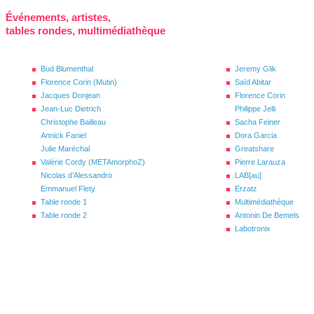
Événements, artistes,
tables rondes, multimédiathèque
Bud Blumenthal
Jeremy Glik
Florence Corin (Mutin)
Saïd Abitar
Jacques Donjean
Florence Corin
Jean-Luc Dietrich
Philippe Jelli
Christophe Bailleau
Sacha Feiner
Annick Faniel
Dora Garcia
Julie Maréchal
Greatshare
Valérie Cordy (METAmorphoZ)
Pierre Larauza
Nicolas d’Alessandro
LAB[au]
Emmanuel Flety
Erzatz
Table ronde 1
Multimédiathèque
Table ronde 2
Antonin De Bemels
Labotronix